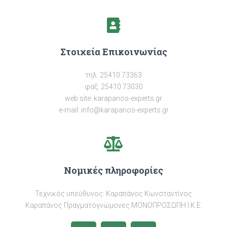
Στοιχεία Επικοινωνίας
τηλ: 25410 73363
φαξ: 25410 73030
web site: karapanos-experts.gr
e-mail:
info@karapanos-experts.gr
Νομικές πληροφορίες
Τεχνικός υπεύθυνος: Καραπάνος Κωνσταντίνος
Καραπάνος Πραγματογνώμονες ΜΟΝΟΠΡΟΣΩΠΗ Ι.Κ.Ε.